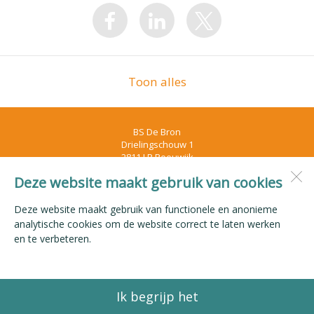
Toon alles
BS De Bron
Drielingschouw 1
2811 LP
Reeuwijk
Deze website maakt gebruik van cookies
Open desktopversie
Deze website maakt gebruik van functionele en anonieme
analytische cookies om de website correct te laten werken
en te verbeteren.
Ziber DS4
Ik begrijp het