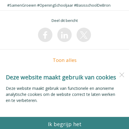
#SamenGroeien #OpeningSchooljaar #BasisschoolDeBron
Deel dit bericht
Toon alles
Deze website maakt gebruik van cookies
BS De Bron
Drielingschouw 1
Deze website maakt gebruik van functionele en anonieme
2811 LP
Reeuwijk
analytische cookies om de website correct te laten werken
en te verbeteren.
Open desktopversie
Ik begrijp het
Ziber DS4