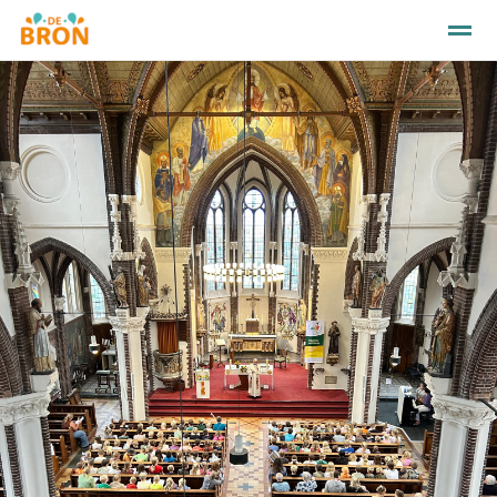
ONZE SCHOOL
KENNISMAKEN
OUDERS
Nieuws
Agenda
Bellen
E-mail